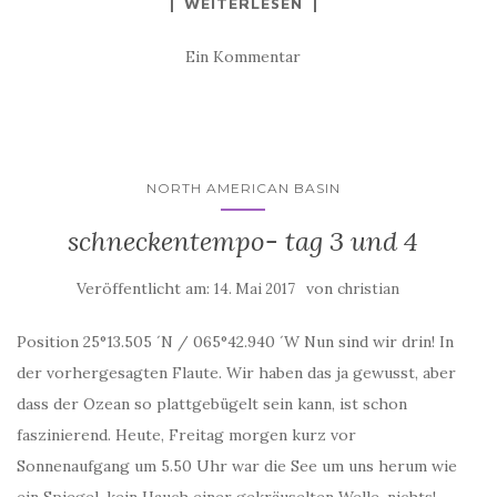
WEITERLESEN
Ein Kommentar
NORTH AMERICAN BASIN
schneckentempo- tag 3 und 4
Veröffentlicht am:
von
14. Mai 2017
christian
Position 25°13.505 ´N / 065°42.940 ´W Nun sind wir drin! In
der vorhergesagten Flaute. Wir haben das ja gewusst, aber
dass der Ozean so plattgebügelt sein kann, ist schon
faszinierend. Heute, Freitag morgen kurz vor
Sonnenaufgang um 5.50 Uhr war die See um uns herum wie
ein Spiegel, kein Hauch einer gekräuselten Welle, nichts!