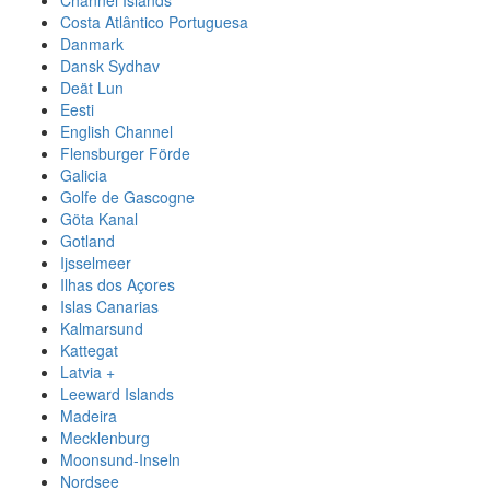
Channel Islands
Costa Atlântico Portuguesa
Danmark
Dansk Sydhav
Deät Lun
Eesti
English Channel
Flensburger Förde
Galicia
Golfe de Gascogne
Göta Kanal
Gotland
Ijsselmeer
Ilhas dos Açores
Islas Canarias
Kalmarsund
Kattegat
Latvia +
Leeward Islands
Madeira
Mecklenburg
Moonsund-Inseln
Nordsee