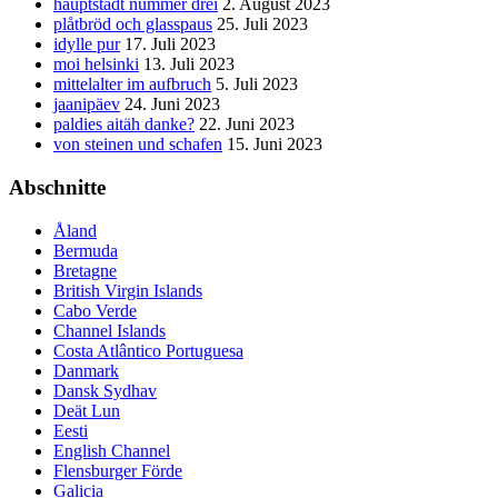
hauptstadt nummer drei
2. August 2023
plåtbröd och glasspaus
25. Juli 2023
idylle pur
17. Juli 2023
moi helsinki
13. Juli 2023
mittelalter im aufbruch
5. Juli 2023
jaanipäev
24. Juni 2023
paldies aitäh danke?
22. Juni 2023
von steinen und schafen
15. Juni 2023
Abschnitte
Åland
Bermuda
Bretagne
British Virgin Islands
Cabo Verde
Channel Islands
Costa Atlântico Portuguesa
Danmark
Dansk Sydhav
Deät Lun
Eesti
English Channel
Flensburger Förde
Galicia