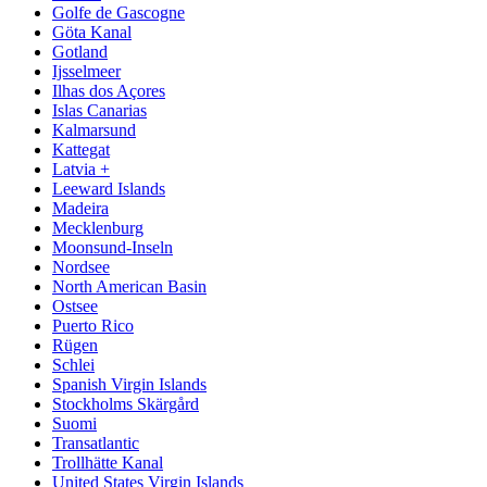
Golfe de Gascogne
Göta Kanal
Gotland
Ijsselmeer
Ilhas dos Açores
Islas Canarias
Kalmarsund
Kattegat
Latvia +
Leeward Islands
Madeira
Mecklenburg
Moonsund-Inseln
Nordsee
North American Basin
Ostsee
Puerto Rico
Rügen
Schlei
Spanish Virgin Islands
Stockholms Skärgård
Suomi
Transatlantic
Trollhätte Kanal
United States Virgin Islands