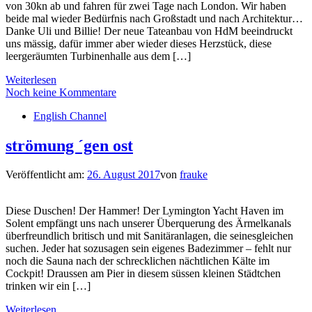
von 30kn ab und fahren für zwei Tage nach London. Wir haben
beide mal wieder Bedürfnis nach Großstadt und nach Architektur…
Danke Uli und Billie! Der neue Tateanbau von HdM beeindruckt
uns mässig, dafür immer aber wieder dieses Herzstück, diese
leergeräumten Turbinenhalle aus dem […]
Weiterlesen
Noch keine Kommentare
English Channel
strömung ´gen ost
Veröffentlicht am:
26. August 2017
von
frauke
Diese Duschen! Der Hammer! Der Lymington Yacht Haven im
Solent empfängt uns nach unserer Überquerung des Ärmelkanals
überfreundlich britisch und mit Sanitäranlagen, die seinesgleichen
suchen. Jeder hat sozusagen sein eigenes Badezimmer – fehlt nur
noch die Sauna nach der schrecklichen nächtlichen Kälte im
Cockpit! Draussen am Pier in diesem süssen kleinen Städtchen
trinken wir ein […]
Weiterlesen