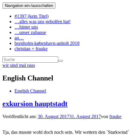
Navigation ein-/ausschalten
#1397 (kein Titel)
…alles was uns geholfen hat!
…hinter uns
…unser zuhause
an…
bornholm-københavn-anholt 2018
christian + frauke
wir sind mal raus
English Channel
English Channel
exkursion hauptstadt
Veröffentlicht am:
30. August 2017
31. August 2017
von
frauke
Tja, das musste wohl doch noch sein. Wir wettern den ´Starkwind´