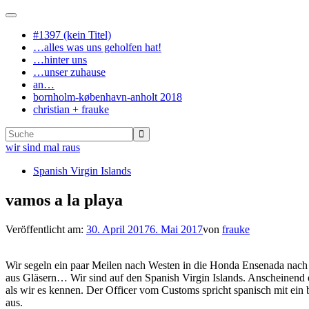
Navigation
ein-/ausschalten
#1397 (kein Titel)
…alles was uns geholfen hat!
…hinter uns
…unser zuhause
an…
bornholm-københavn-anholt 2018
christian + frauke
wir sind mal raus
Spanish Virgin Islands
vamos a la playa
Veröffentlicht am:
30. April 2017
6. Mai 2017
von
frauke
Wir segeln ein paar Meilen nach Westen in die Honda Ensenada nach
aus Gläsern… Wir sind auf den Spanish Virgin Islands. Anscheinend
als wir es kennen. Der Officer vom Customs spricht spanisch mit ein
aus.