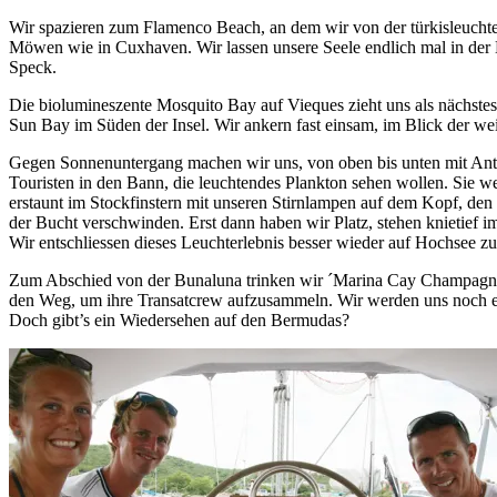
Wir spazieren zum Flamenco Beach, an dem wir von der türkisleuchte
Möwen wie in Cuxhaven. Wir lassen unsere Seele endlich mal in der
Speck.
Die biolumineszente Mosquito Bay auf Vieques zieht uns als nächstes
Sun Bay im Süden der Insel. Wir ankern fast einsam, im Blick der we
Gegen Sonnenuntergang machen wir uns, von oben bis unten mit Anti-
Touristen in den Bann, die leuchtendes Plankton sehen wollen. Sie 
erstaunt im Stockfinstern mit unseren Stirnlampen auf dem Kopf, den
der Bucht verschwinden. Erst dann haben wir Platz, stehen knietief 
Wir entschliessen dieses Leuchterlebnis besser wieder auf Hochsee z
Zum Abschied von der Bunaluna trinken wir ´Marina Cay Champagne´,
den Weg, um ihre Transatcrew aufzusammeln. Wir werden uns noch ein
Doch gibt’s ein Wiedersehen auf den Bermudas?