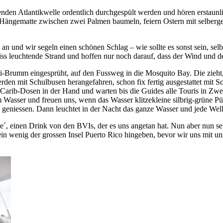
nden Atlantikwelle ordentlich durchgespült werden und hören erstaunl
 Hängematte zwischen zwei Palmen baumeln, feiern Ostern mit selberg
 an und wir segeln einen schönen Schlag – wie sollte es sonst sein, s
iss leuchtende Strand und hoffen nur noch darauf, dass der Wind und d
Brumm eingesprüht, auf den Fussweg in die Mosquito Bay. Die zieht, w
werden mit Schulbusen herangefahren, schon fix fertig ausgestattet 
 Carib-Dosen in der Hand und warten bis die Guides alle Touris in Zwe
im Wasser und freuen uns, wenn das Wasser klitzekleine silbrig-grüne
u geniessen. Dann leuchtet in der Nacht das ganze Wasser und jede Well
 einen Drink von den BVIs, der es uns angetan hat. Nun aber nun se
 wenig der grossen Insel Puerto Rico hingeben, bevor wir uns mit unse