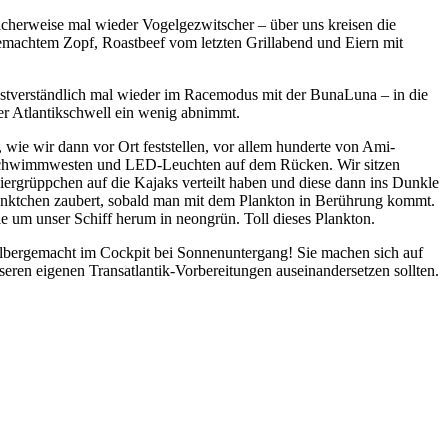
icherweise mal wieder Vogelgezwitscher – über uns kreisen die
emachtem Zopf, Roastbeef vom letzten Grillabend und Eiern mit
elbstverständlich mal wieder im Racemodus mit der BunaLuna – in die
er Atlantikschwell ein wenig abnimmt.
ie wir dann vor Ort feststellen, vor allem hunderte von Ami-
mit Schwimmwesten und LED-Leuchten auf dem Rücken. Wir sitzen
iergrüppchen auf die Kajaks verteilt haben und diese dann ins Dunkle
 Pünktchen zaubert, sobald man mit dem Plankton in Berührung kommt.
e um unser Schiff herum in neongrün. Toll dieses Plankton.
lbergemacht im Cockpit bei Sonnenuntergang! Sie machen sich auf
ren eigenen Transatlantik-Vorbereitungen auseinandersetzen sollten.