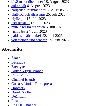
91.8 meter über meer
18. August 2023
anker hält
4. August 2023
hauptstadt nummer drei
2. August 2023
plåtbröd och glasspaus
25. Juli 2023
idylle pur
17. Juli 2023
moi helsinki
13. Juli 2023
mittelalter im aufbruch
5. Juli 2023
jaanipäev
24. Juni 2023
paldies aitäh danke?
22. Juni 2023
von steinen und schafen
15. Juni 2023
Abschnitte
Åland
Bermuda
Bretagne
British Virgin Islands
Cabo Verde
Channel Islands
Costa Atlântico Portuguesa
Danmark
Dansk Sydhav
Deät Lun
Eesti
English Channel