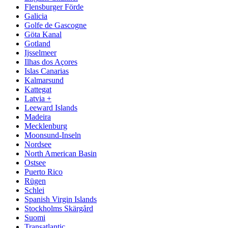
Flensburger Förde
Galicia
Golfe de Gascogne
Göta Kanal
Gotland
Ijsselmeer
Ilhas dos Açores
Islas Canarias
Kalmarsund
Kattegat
Latvia +
Leeward Islands
Madeira
Mecklenburg
Moonsund-Inseln
Nordsee
North American Basin
Ostsee
Puerto Rico
Rügen
Schlei
Spanish Virgin Islands
Stockholms Skärgård
Suomi
Transatlantic