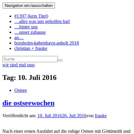
Navigation ein-/ausschalten
#1397 (kein Titel)
…alles was uns geholfen hat!
…hinter uns
…unser zuhause
an…
bornholm-københavn-anholt 2018
christian + frauke
wir sind mal raus
Tag:
10. Juli 2016
Ostsee
die ostseewochen
Veröffentlicht am:
10. Juli 2016
26. Juli 2016
von
frauke
Nach einer ersten Ausfahrt auf die ruhige Ostsee mit Göttimeitli und