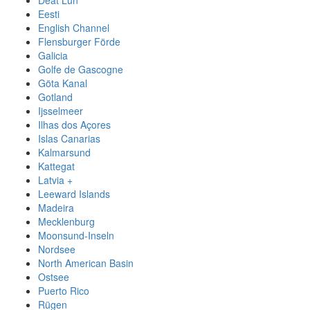
Deät Lun
Eesti
English Channel
Flensburger Förde
Galicia
Golfe de Gascogne
Göta Kanal
Gotland
Ijsselmeer
Ilhas dos Açores
Islas Canarias
Kalmarsund
Kattegat
Latvia +
Leeward Islands
Madeira
Mecklenburg
Moonsund-Inseln
Nordsee
North American Basin
Ostsee
Puerto Rico
Rügen