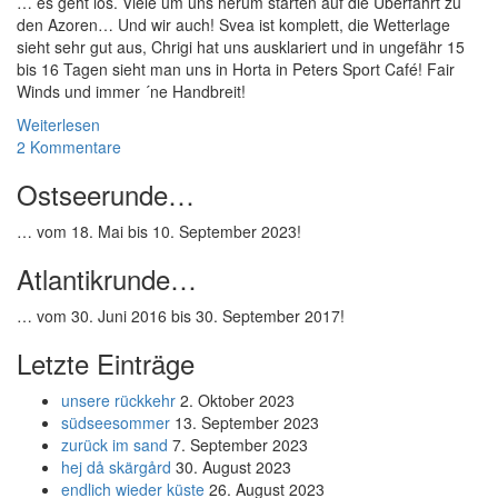
… es geht los. Viele um uns herum starten auf die Überfahrt zu
den Azoren… Und wir auch! Svea ist komplett, die Wetterlage
sieht sehr gut aus, Chrigi hat uns ausklariert und in ungefähr 15
bis 16 Tagen sieht man uns in Horta in Peters Sport Café! Fair
Winds und immer ´ne Handbreit!
Weiterlesen
2 Kommentare
Ostseerunde…
… vom 18. Mai bis 10. September 2023!
Atlantikrunde…
… vom 30. Juni 2016 bis 30. September 2017!
Letzte Einträge
unsere rückkehr
2. Oktober 2023
südseesommer
13. September 2023
zurück im sand
7. September 2023
hej då skärgård
30. August 2023
endlich wieder küste
26. August 2023