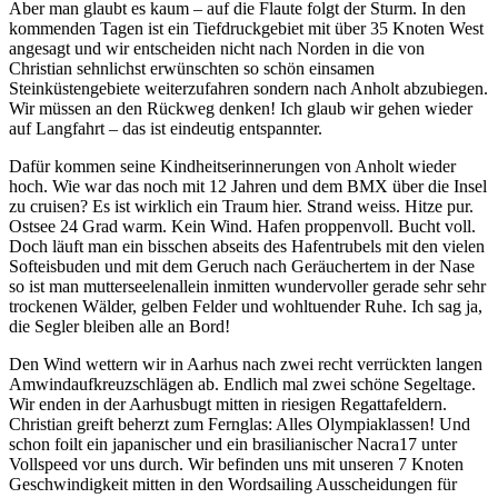
Aber man glaubt es kaum – auf die Flaute folgt der Sturm. In den
kommenden Tagen ist ein Tiefdruckgebiet mit über 35 Knoten West
angesagt und wir entscheiden nicht nach Norden in die von
Christian sehnlichst erwünschten so schön einsamen
Steinküstengebiete weiterzufahren sondern nach Anholt abzubiegen.
Wir müssen an den Rückweg denken! Ich glaub wir gehen wieder
auf Langfahrt – das ist eindeutig entspannter.
Dafür kommen seine Kindheitserinnerungen von Anholt wieder
hoch. Wie war das noch mit 12 Jahren und dem BMX über die Insel
zu cruisen? Es ist wirklich ein Traum hier. Strand weiss. Hitze pur.
Ostsee 24 Grad warm. Kein Wind. Hafen proppenvoll. Bucht voll.
Doch läuft man ein bisschen abseits des Hafentrubels mit den vielen
Softeisbuden und mit dem Geruch nach Geräuchertem in der Nase
so ist man mutterseelenallein inmitten wundervoller gerade sehr sehr
trockenen Wälder, gelben Felder und wohltuender Ruhe. Ich sag ja,
die Segler bleiben alle an Bord!
Den Wind wettern wir in Aarhus nach zwei recht verrückten langen
Amwindaufkreuzschlägen ab. Endlich mal zwei schöne Segeltage.
Wir enden in der Aarhusbugt mitten in riesigen Regattafeldern.
Christian greift beherzt zum Fernglas: Alles Olympiaklassen! Und
schon foilt ein japanischer und ein brasilianischer Nacra17 unter
Vollspeed vor uns durch. Wir befinden uns mit unseren 7 Knoten
Geschwindigkeit mitten in den Wordsailing Ausscheidungen für