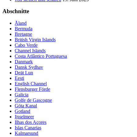
Abschnitte
Åland
Bermuda
Bretagne
British Virgin Islands
Cabo Verde
Channel Islands
Costa Atlântico Portuguesa
Danmark
Dansk Sydhav
Deät Lun
Eesti
English Channel
Flensburger Förde
Galicia
Golfe de Gascogne
Göta Kanal
Gotland
Ijsselmeer
Ilhas dos Açores
Islas Canarias
Kalmarsund