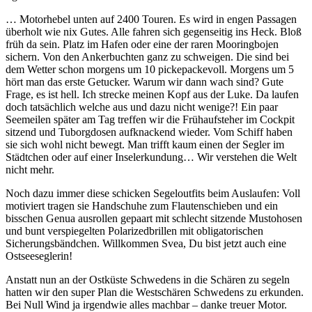
… Motorhebel unten auf 2400 Touren. Es wird in engen Passagen
überholt wie nix Gutes. Alle fahren sich gegenseitig ins Heck. Bloß
früh da sein. Platz im Hafen oder eine der raren Mooringbojen
sichern. Von den Ankerbuchten ganz zu schweigen. Die sind bei
dem Wetter schon morgens um 10 pickepackevoll. Morgens um 5
hört man das erste Getucker. Warum wir dann wach sind? Gute
Frage, es ist hell. Ich strecke meinen Kopf aus der Luke. Da laufen
doch tatsächlich welche aus und dazu nicht wenige?! Ein paar
Seemeilen später am Tag treffen wir die Frühaufsteher im Cockpit
sitzend und Tuborgdosen aufknackend wieder. Vom Schiff haben
sie sich wohl nicht bewegt. Man trifft kaum einen der Segler im
Städtchen oder auf einer Inselerkundung… Wir verstehen die Welt
nicht mehr.
Noch dazu immer diese schicken Segeloutfits beim Auslaufen: Voll
motiviert tragen sie Handschuhe zum Flautenschieben und ein
bisschen Genua ausrollen gepaart mit schlecht sitzende Mustohosen
und bunt verspiegelten Polarizedbrillen mit obligatorischen
Sicherungsbändchen. Willkommen Svea, Du bist jetzt auch eine
Ostseeseglerin!
Anstatt nun an der Ostküste Schwedens in die Schären zu segeln
hatten wir den super Plan die Westschären Schwedens zu erkunden.
Bei Null Wind ja irgendwie alles machbar – danke treuer Motor.