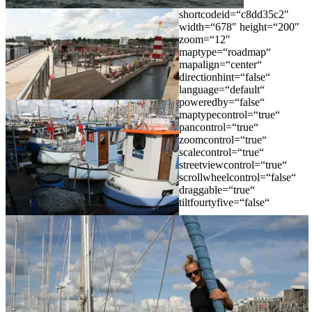
shortcodeid=“c8dd35c2″
width=“678″ height=“200″
zoom=“12″
maptype=“roadmap“
mapalign=“center“
directionhint=“false“
language=“default“
poweredby=“false“
maptypecontrol=“true“
pancontrol=“true“
zoomcontrol=“true“
scalecontrol=“true“
streetviewcontrol=“true“
scrollwheelcontrol=“false“
draggable=“true“
tiltfourtyfive=“false“