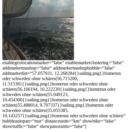
enablegeolocationmarker=“false“ enablemarkerclustering=“false“
addmarkermashup=“false“ addmarkermashupbubble=“false“
addmarkerlist=“57.057931, 12.268284{}sailing.png{}homerun
oder schweden ohne schären|56.715200,
11.515381{}sailing.png{}homerun oder schweden ohne
schären|56.166194, 10.222230{}sailing.png{}homerun oder
schweden ohne schären|55.949123,
10.454300{}sailing.png{}homerun oder schweden ohne
schären|55.488014, 9.707337{}sailing.png{}homerun oder
schweden ohne schären|55.055385,
10.143257{}sailing.png{}homerun oder schweden ohne schären“
bubbleautopan=“true“ distanceunits=“km“ showbike=“false“
showtraffic=“false“ showpanoramio=“false“]