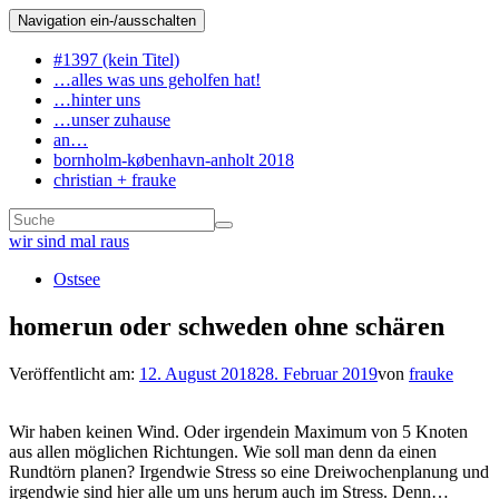
Navigation ein-/ausschalten
#1397 (kein Titel)
…alles was uns geholfen hat!
…hinter uns
…unser zuhause
an…
bornholm-københavn-anholt 2018
christian + frauke
wir sind mal raus
Ostsee
homerun oder schweden ohne schären
Veröffentlicht am:
12. August 2018
28. Februar 2019
von
frauke
Wir haben keinen Wind. Oder irgendein Maximum von 5 Knoten
aus allen möglichen Richtungen. Wie soll man denn da einen
Rundtörn planen? Irgendwie Stress so eine Dreiwochenplanung und
irgendwie sind hier alle um uns herum auch im Stress. Denn…