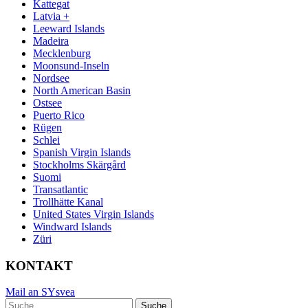
Kattegat
Latvia +
Leeward Islands
Madeira
Mecklenburg
Moonsund-Inseln
Nordsee
North American Basin
Ostsee
Puerto Rico
Rügen
Schlei
Spanish Virgin Islands
Stockholms Skärgård
Suomi
Transatlantic
Trollhätte Kanal
United States Virgin Islands
Windward Islands
Züri
KONTAKT
Mail an SYsvea
Suche
Suche