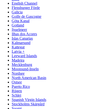
English Channel
Flensburger Förde
Galicia
Golfe de Gascogne
Göta Kanal
Gotland
Ijsselmeer
Ilhas dos Açores
Islas Canarias
Kalmarsund
Kattegat
Latvia +
Leeward Islands
Madeira
Mecklenburg
Moonsund-Inseln
Nordsee
North American Basin
Ostsee
Puerto Rico
Rügen
Schlei
Spanish Virgin Islands
Stockholms Skärgård
Suomi