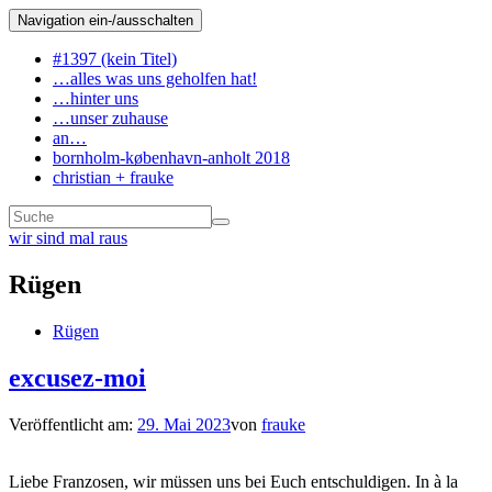
Navigation ein-/ausschalten
#1397 (kein Titel)
…alles was uns geholfen hat!
…hinter uns
…unser zuhause
an…
bornholm-københavn-anholt 2018
christian + frauke
wir sind mal raus
Rügen
Rügen
excusez-moi
Veröffentlicht am:
29. Mai 2023
von
frauke
Liebe Franzosen, wir müssen uns bei Euch entschuldigen. In à la