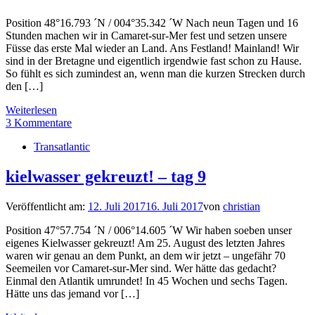
Position 48°16.793 ´N / 004°35.342 ´W Nach neun Tagen und 16
Stunden machen wir in Camaret-sur-Mer fest und setzen unsere
Füsse das erste Mal wieder an Land. Ans Festland! Mainland! Wir
sind in der Bretagne und eigentlich irgendwie fast schon zu Hause.
So fühlt es sich zumindest an, wenn man die kurzen Strecken durch
den […]
Weiterlesen
3 Kommentare
Transatlantic
kielwasser gekreuzt! – tag 9
Veröffentlicht am:
12. Juli 2017
16. Juli 2017
von
christian
Position 47°57.754 ´N / 006°14.605 ´W Wir haben soeben unser
eigenes Kielwasser gekreuzt! Am 25. August des letzten Jahres
waren wir genau an dem Punkt, an dem wir jetzt – ungefähr 70
Seemeilen vor Camaret-sur-Mer sind. Wer hätte das gedacht?
Einmal den Atlantik umrundet! In 45 Wochen und sechs Tagen.
Hätte uns das jemand vor […]