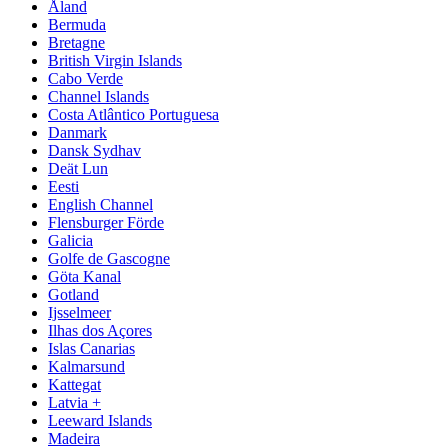
Åland
Bermuda
Bretagne
British Virgin Islands
Cabo Verde
Channel Islands
Costa Atlântico Portuguesa
Danmark
Dansk Sydhav
Deät Lun
Eesti
English Channel
Flensburger Förde
Galicia
Golfe de Gascogne
Göta Kanal
Gotland
Ijsselmeer
Ilhas dos Açores
Islas Canarias
Kalmarsund
Kattegat
Latvia +
Leeward Islands
Madeira