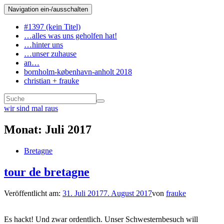
Navigation ein-/ausschalten
#1397 (kein Titel)
…alles was uns geholfen hat!
…hinter uns
…unser zuhause
an…
bornholm-københavn-anholt 2018
christian + frauke
wir sind mal raus
Monat:
Juli 2017
Bretagne
tour de bretagne
Veröffentlicht am:
31. Juli 2017
7. August 2017
von
frauke
Es hackt! Und zwar ordentlich. Unser Schwesternbesuch will