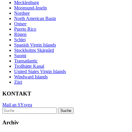
Mecklenburg
Moonsund-Inseln
Nordsee
North American Basin
Ostsee
Puerto Rico
Rügen
Schlei
Spanish Virgin Islands
Stockholms Skärgård
Suomi
Transatlantic
Trollhätte Kanal
United States Virgin Islands
Windward Islands
Züri
KONTAKT
Mail an SYsvea
Suche
Suche
nach:
Archiv