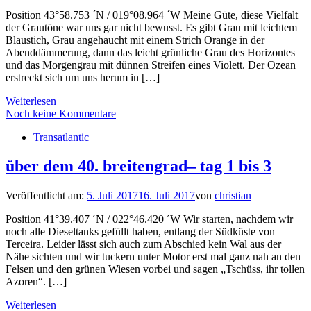
Position 43°58.753 ´N / 019°08.964 ´W Meine Güte, diese Vielfalt
der Grautöne war uns gar nicht bewusst. Es gibt Grau mit leichtem
Blaustich, Grau angehaucht mit einem Strich Orange in der
Abenddämmerung, dann das leicht grünliche Grau des Horizontes
und das Morgengrau mit dünnen Streifen eines Violett. Der Ozean
erstreckt sich um uns herum in […]
Weiterlesen
Noch keine Kommentare
Transatlantic
über dem 40. breitengrad– tag 1 bis 3
Veröffentlicht am:
5. Juli 2017
16. Juli 2017
von
christian
Position 41°39.407 ´N / 022°46.420 ´W Wir starten, nachdem wir
noch alle Dieseltanks gefüllt haben, entlang der Südküste von
Terceira. Leider lässt sich auch zum Abschied kein Wal aus der
Nähe sichten und wir tuckern unter Motor erst mal ganz nah an den
Felsen und den grünen Wiesen vorbei und sagen „Tschüss, ihr tollen
Azoren“. […]
Weiterlesen