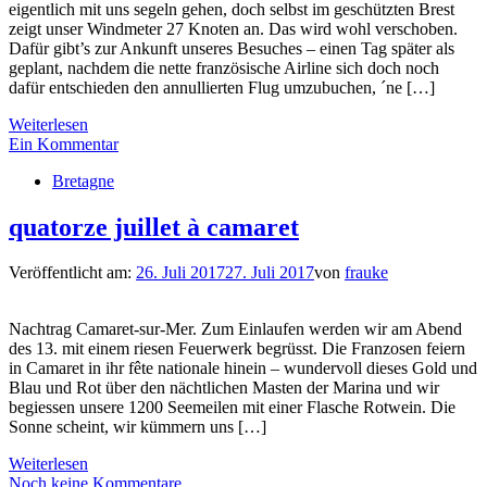
eigentlich mit uns segeln gehen, doch selbst im geschützten Brest
zeigt unser Windmeter 27 Knoten an. Das wird wohl verschoben.
Dafür gibt’s zur Ankunft unseres Besuches – einen Tag später als
geplant, nachdem die nette französische Airline sich doch noch
dafür entschieden den annullierten Flug umzubuchen, ´ne […]
Weiterlesen
Ein Kommentar
Bretagne
quatorze juillet à camaret
Veröffentlicht am:
26. Juli 2017
27. Juli 2017
von
frauke
Nachtrag Camaret-sur-Mer. Zum Einlaufen werden wir am Abend
des 13. mit einem riesen Feuerwerk begrüsst. Die Franzosen feiern
in Camaret in ihr fête nationale hinein – wundervoll dieses Gold und
Blau und Rot über den nächtlichen Masten der Marina und wir
begiessen unsere 1200 Seemeilen mit einer Flasche Rotwein. Die
Sonne scheint, wir kümmern uns […]
Weiterlesen
Noch keine Kommentare