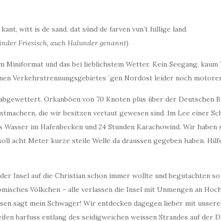
 kant, witt is de sand. dat sünd de farven vun’t hillige land.
änder Friesisch, auch Halunder genannt)
 Miniformat und das bei lieblichstem Wetter. Kein Seegang, kaum
enen Verkehrstrennungsgebietes ´gen Nordost leider noch motoren
 abgewettert. Orkanböen von 70 Knoten plus über der Deutschen B
Festmachern, die wir besitzen vertaut gewesen sind. Im Lee einer 
s Wasser im Hafenbecken und 24 Stunden Karachowind. Wir haben s
oll acht Meter kurze steile Welle da draussen gegeben haben. Hilfe
er Insel auf die Christian schon immer wollte und begutachten so 
isches Völkchen – alle verlassen die Insel mit Unmengen an Hoc
lsen sagt mein Schwager! Wir entdecken dagegen lieber mit unsere
ifen barfuss entlang des seidigweichen weissen Strandes auf der D